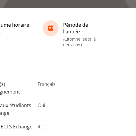
lume horaire
Période de
l'année
h
Automne (sept. à
dec./janv.)
(s)
Français
ignement
aux étudiants
Oui
ange
s ECTS Echange
4.0