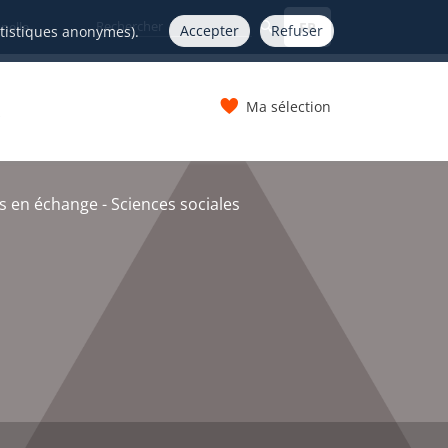
FR
nelle
Accepter
Refuser
atistiques anonymes).
Ma sélection
s
s en échange - Sciences sociales