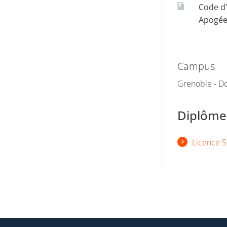
Code d
Apogé
Campus
Grenoble - Do
Diplômes
Licence S