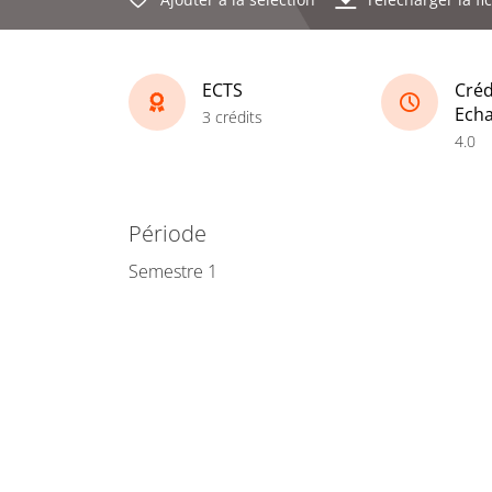
ECTS
Créd
Ech
3 crédits
4.0
Période
Semestre 1