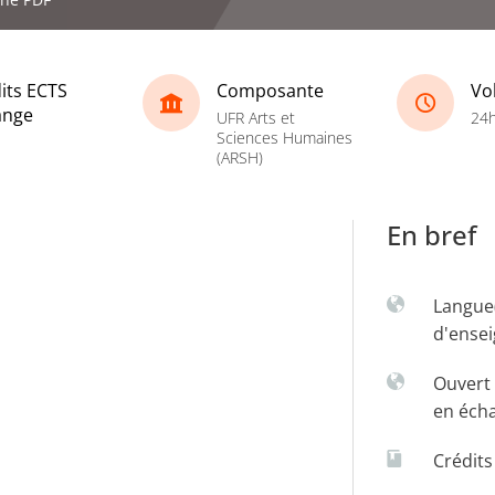
its ECTS
Composante
Vo
ange
UFR Arts et
24
Sciences Humaines
(ARSH)
En bref
Langue
d'ense
Ouvert 
en éch
Crédit