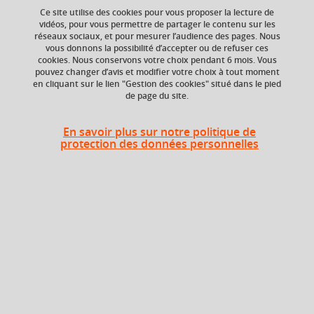
Ce site utilise des cookies pour vous proposer la lecture de
Ajouter à la sélection
Télécharger la fiche PDF
vidéos, pour vous permettre de partager le contenu sur les
réseaux sociaux, et pour mesurer l’audience des pages. Nous
vous donnons la possibilité d’accepter ou de refuser ces
cookies. Nous conservons votre choix pendant 6 mois. Vous
ECTS
Crédits ECTS
pouvez changer d’avis et modifier votre choix à tout moment
Echange
en cliquant sur le lien "Gestion des cookies" situé dans le pied
6 crédits
de page du site.
6.0
Composante
Volume horaire
En savoir plus sur notre politique de
protection des données personnelles
UFR Arts et Sciences
48h
Humaines (ARSH)
Période de l'année
Printemps (janv. à
avril/mai)
Période
Semestre 2