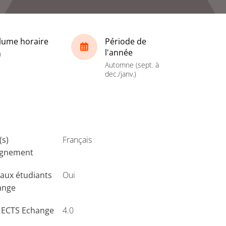
lume horaire
Période de
l'année
h
Automne (sept. à
dec./janv.)
(s)
Français
ignement
aux étudiants
Oui
ange
s ECTS Echange
4.0