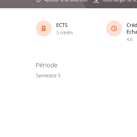
ECTS
Créd
Ech
3 crédits
4.0
Période
Semestre 5