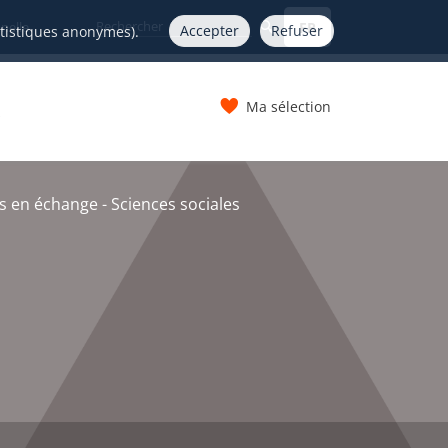
FR
nelle
Accepter
Refuser
atistiques anonymes).
Ma sélection
s
s en échange - Sciences sociales