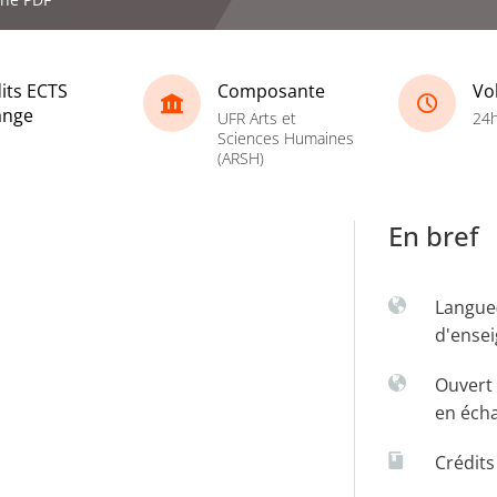
its ECTS
Composante
Vo
ange
UFR Arts et
24
Sciences Humaines
(ARSH)
En bref
Langue
d'ense
Ouvert 
en éch
Crédit