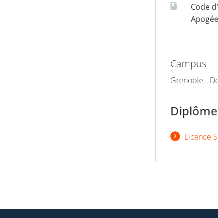
Code d
Apogé
Campus
Grenoble - Do
Diplômes
Licence S