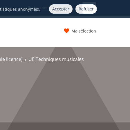
FR
nelle
Accepter
Refuser
atistiques anonymes).
Ma sélection
s
e licence)
UE Techniques musicales