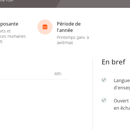
posante
Période de
l'année
rts et
nces Humaines
Printemps (janv. à
H)
avril/mai)
En bref
48h
Langue
d'ense
Ouvert 
en éch