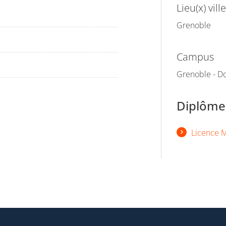
Lieu(x) ville
Grenoble
Campus
Grenoble - Do
Diplômes
Licence M