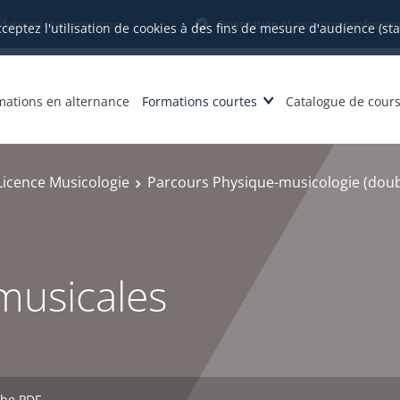
datures et inscriptions
Orientation et insertion profession
cceptez l'utilisation de cookies à des fins de mesure d'audience (st
mations en alternance
Formations courtes
Catalogue de cour
Licence Musicologie
Parcours Physique-musicologie (doubl
musicales
che PDF