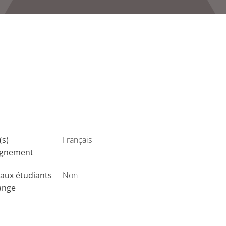
(s)
Français
ignement
aux étudiants
Non
ange