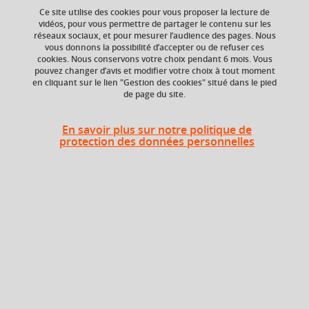
Ce site utilise des cookies pour vous proposer la lecture de
vidéos, pour vous permettre de partager le contenu sur les
réseaux sociaux, et pour mesurer l’audience des pages. Nous
vous donnons la possibilité d’accepter ou de refuser ces
ECTS
Crédits ECTS
cookies. Nous conservons votre choix pendant 6 mois. Vous
Echange
3 crédits
pouvez changer d’avis et modifier votre choix à tout moment
4.0
en cliquant sur le lien "Gestion des cookies" situé dans le pied
de page du site.
Composante
Volume horaire
UFR Arts et Sciences
24h
En savoir plus sur notre politique de
Humaines (ARSH)
protection des données personnelles
Période de l'année
Printemps (janv. à
avril/mai)
Période
Semestre 6