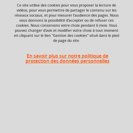
Ce site utilise des cookies pour vous proposer la lecture de
vidéos, pour vous permettre de partager le contenu sur les
réseaux sociaux, et pour mesurer l’audience des pages. Nous
vous donnons la possibilité d’accepter ou de refuser ces
Ajouter à la sélection
Télécharger la fiche PDF
cookies. Nous conservons votre choix pendant 6 mois. Vous
pouvez changer d’avis et modifier votre choix à tout moment
en cliquant sur le lien "Gestion des cookies" situé dans le pied
de page du site.
ECTS
Composante
6 crédits
Faculté d'Economie de
En savoir plus sur notre politique de
Grenoble (FEG)
protection des données personnelles
Période de l'année
Printemps (janv. à
avril/mai)
Heures d'enseignement
TD
TD
60h
Grammaire-traduction, pratique
CM
12h