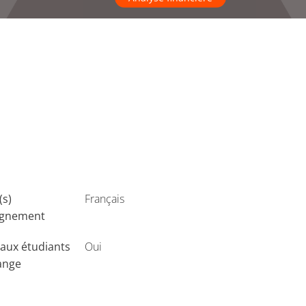
(s)
Français
ignement
aux étudiants
Oui
ange