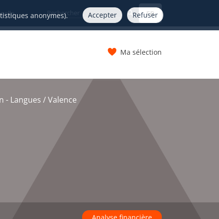
FR
nelle
Accepter
Refuser
atistiques anonymes).
Ma sélection
s
n - Langues / Valence
Analyse financière