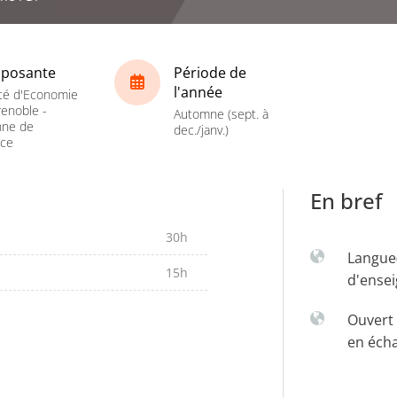
posante
Période de
l'année
té d'Economie
enoble -
Automne (sept. à
nne de
dec./janv.)
nce
En bref
30h
Langue
15h
d'ense
Ouvert 
en éch