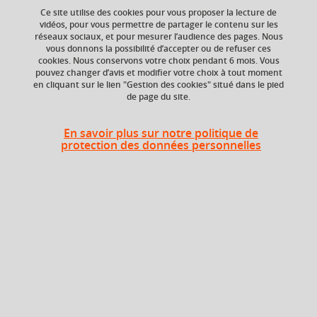
Ce site utilise des cookies pour vous proposer la lecture de
vidéos, pour vous permettre de partager le contenu sur les
réseaux sociaux, et pour mesurer l’audience des pages. Nous
vous donnons la possibilité d’accepter ou de refuser ces
ECTS
Composante
cookies. Nous conservons votre choix pendant 6 mois. Vous
6 crédits
Faculté d'Economie de
pouvez changer d’avis et modifier votre choix à tout moment
Grenoble - antenne de
en cliquant sur le lien "Gestion des cookies" situé dans le pied
de page du site.
Valence
En savoir plus sur notre politique de
protection des données personnelles
Liste des enseignements
Economie industrielle 1
6 crédits
En bref
Langue(s)
Français