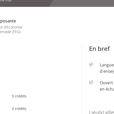
posante
té d'Economie
enoble (FEG)
En bref
Langue
d'ense
Ouvert 
en éch
3 crédits
3 crédits
Lieu(x) ville