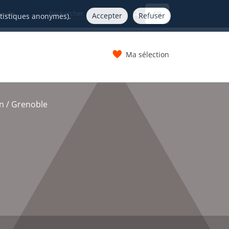
FR
nelle
Accepter
Refuser
atistiques anonymes).
Ma sélection
s
n / Grenoble