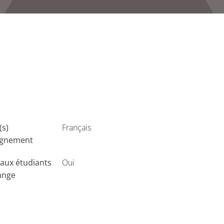
(s)
Français
ignement
aux étudiants
Oui
ange