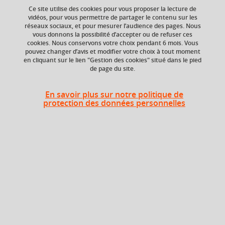
Ce site utilise des cookies pour vous proposer la lecture de
vidéos, pour vous permettre de partager le contenu sur les
réseaux sociaux, et pour mesurer l’audience des pages. Nous
vous donnons la possibilité d’accepter ou de refuser ces
ECTS
Composante
cookies. Nous conservons votre choix pendant 6 mois. Vous
2 crédits
Faculté d'Economie de
pouvez changer d’avis et modifier votre choix à tout moment
Grenoble - antenne de
en cliquant sur le lien "Gestion des cookies" situé dans le pied
de page du site.
Valence
Période de l'année
En savoir plus sur notre politique de
Printemps (janv. à
protection des données personnelles
avril/mai)
Liste des enseignements
Anglais juridique
2 crédits
En bref