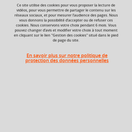
Ce site utilise des cookies pour vous proposer la lecture de
vidéos, pour vous permettre de partager le contenu sur les
réseaux sociaux, et pour mesurer l’audience des pages. Nous
vous donnons la possibilité d’accepter ou de refuser ces
ECTS
Composante
cookies. Nous conservons votre choix pendant 6 mois. Vous
2 crédits
Faculté d'Economie de
pouvez changer d’avis et modifier votre choix à tout moment
Grenoble - antenne de
en cliquant sur le lien "Gestion des cookies" situé dans le pied
de page du site.
Valence
Période de l'année
En savoir plus sur notre politique de
Printemps (janv. à
protection des données personnelles
avril/mai)
Liste des enseignements
Anglais économique
2 crédits
En bref