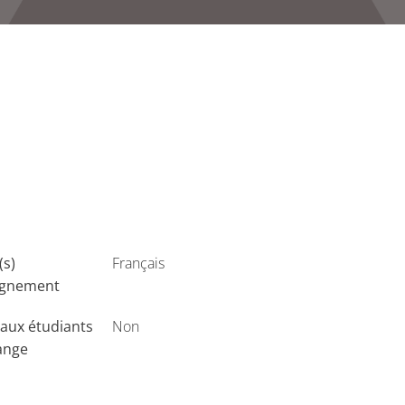
(s)
Français
ignement
aux étudiants
Non
ange