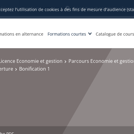
datures et inscriptions
Orientation et insertion profession
cceptez l'utilisation de cookies à des fins de mesure d'audience (st
mations en alternance
Formations courtes
Catalogue de cour
Licence Economie et gestion
Parcours Economie et gestion
erture
Bonification 1
che PDF