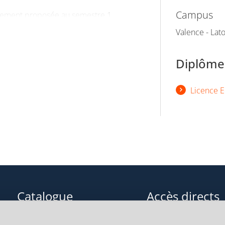
Campus
alement proposée au semestre 1
Valence - La
tre cumulables : bonif 1 (hors
Diplômes
Licence E
Catalogue
Accès directs
Formations initiales
Cours de langue