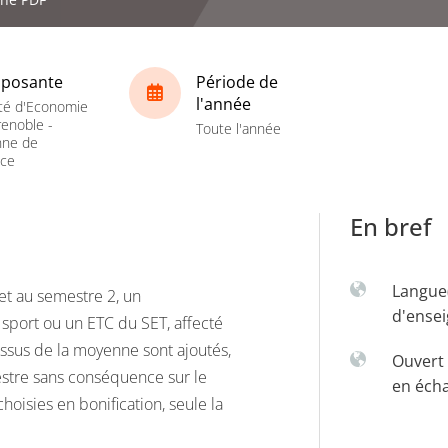
posante
Période de
l'année
té d'Economie
enoble -
Toute l'année
nne de
nce
En bref
Langue
 et au semestre 2, un
d'ense
sport ou un ETC du SET, affecté
essus de la moyenne sont ajoutés,
Ouvert 
mestre sans conséquence sur le
en éch
hoisies en bonification, seule la