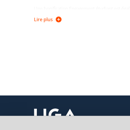
Une bonification Engagement étudiant est ég
et au semestre 2 (voir. RDE).
Lire plus
Les bonifications sont facultatives et peuvent ê
engagement associatif et syndical) + bonif 2