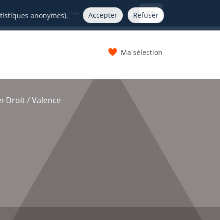
FR
nelle
Accepter
Refuser
atistiques anonymes).
Ma sélection
s
 Droit / Valence