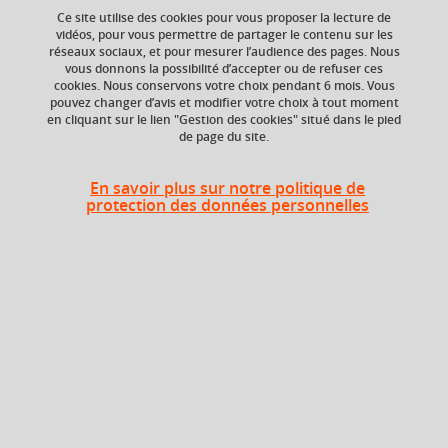
your cart
Ce site utilise des cookies pour vous proposer la lecture de
vidéos, pour vous permettre de partager le contenu sur les
réseaux sociaux, et pour mesurer l’audience des pages. Nous
Ok
vous donnons la possibilité d’accepter ou de refuser ces
ECTS
Composante
cookies. Nous conservons votre choix pendant 6 mois. Vous
1 crédits
Faculté d'Economie de
pouvez changer d’avis et modifier votre choix à tout moment
Grenoble (FEG)
en cliquant sur le lien "Gestion des cookies" situé dans le pied
de page du site.
Période de l'année
Automne (sept. à
En savoir plus sur notre politique de
dec./janv.)
protection des données personnelles
Période
Semestre 1
Liste des enseignements
Compétences numériques
1 crédits