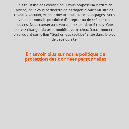
Ce site utilise des cookies pour vous proposer la lecture de
Anglais
juridique
vidéos, pour vous permettre de partager le contenu sur les
réseaux sociaux, et pour mesurer l’audience des pages. Nous
vous donnons la possibilité d’accepter ou de refuser ces
cookies. Nous conservons votre choix pendant 6 mois. Vous
pouvez changer d’avis et modifier votre choix à tout moment
ECTS
Composante
en cliquant sur le lien "Gestion des cookies" situé dans le pied
3 crédits
Faculté d'Economie de
de page du site.
Grenoble (FEG)
Période de l'année
En savoir plus sur notre politique de
protection des données personnelles
Printemps (janv. à
avril/mai)
Heures d'enseignement
Anglais juridique - TD
TD
24h
Période