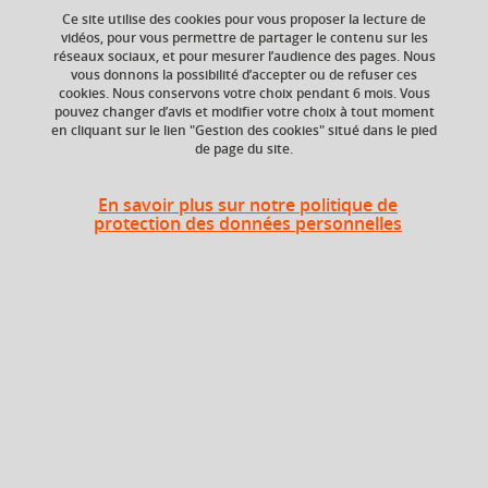
Ce site utilise des cookies pour vous proposer la lecture de
vidéos, pour vous permettre de partager le contenu sur les
réseaux sociaux, et pour mesurer l’audience des pages. Nous
vous donnons la possibilité d’accepter ou de refuser ces
ECTS
Composante
cookies. Nous conservons votre choix pendant 6 mois. Vous
9 crédits
Faculté d'Economie de
pouvez changer d’avis et modifier votre choix à tout moment
Grenoble (FEG)
en cliquant sur le lien "Gestion des cookies" situé dans le pied
de page du site.
Période de l'année
Automne (sept. à
En savoir plus sur notre politique de
dec./janv.)
protection des données personnelles
Période
Semestre 3
Liste des enseignements
Macroéconomie 1
3 crédits