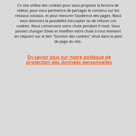
Ce site utilise des cookies pour vous proposer la lecture de
vidéos, pour vous permettre de partager le contenu sur les
réseaux sociaux, et pour mesurer l’audience des pages. Nous
vous donnons la possibilité d’accepter ou de refuser ces
ECTS
Composante
cookies. Nous conservons votre choix pendant 6 mois. Vous
9 crédits
Faculté d'Economie de
pouvez changer d’avis et modifier votre choix à tout moment
Grenoble (FEG),
en cliquant sur le lien "Gestion des cookies" situé dans le pied
de page du site.
Faculté d'Economie de
Grenoble - antenne de
Valence
En savoir plus sur notre politique de
protection des données personnelles
Période de l'année
Printemps (janv. à
avril/mai)
Période
Semestre 6
Liste des enseignements