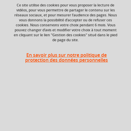
Ce site utilise des cookies pour vous proposer la lecture de
vidéos, pour vous permettre de partager le contenu sur les
réseaux sociaux, et pour mesurer l’audience des pages. Nous
vous donnons la possibilité d’accepter ou de refuser ces
ECTS
Composante
cookies. Nous conservons votre choix pendant 6 mois. Vous
12 crédits
Faculté d'Economie de
pouvez changer d’avis et modifier votre choix à tout moment
Grenoble (FEG)
en cliquant sur le lien "Gestion des cookies" situé dans le pied
de page du site.
Période de l'année
Automne (sept. à
En savoir plus sur notre politique de
dec./janv.)
protection des données personnelles
Période
Semestre 1
Liste des enseignements
Droit des personnes
4,5 crédits