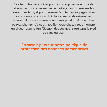
Ce site utilise des cookies pour vous proposer la lecture de
vidéos, pour vous permettre de partager le contenu sur les
réseaux sociaux, et pour mesurer l’audience des pages. Nous
Composante
Période de l'année
vous donnons la possibilité d’accepter ou de refuser ces
Faculté de Droit
Printemps (janv. à
cookies. Nous conservons votre choix pendant 6 mois. Vous
avril/mai)
pouvez changer d’avis et modifier votre choix à tout moment
en cliquant sur le lien "Gestion des cookies" situé dans le pied
de page du site.
Heures d'enseignement
En savoir plus sur notre politique de
protection des données personnelles
Enseignement
EAD
24h
à distance
En bref
Langue(s)
Français
d'enseignement