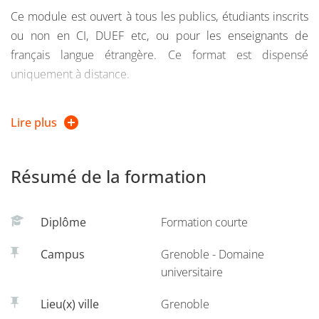
Ce module est ouvert à tous les publics, étudiants inscrits
ou non en CI, DUEF etc, ou pour les enseignants de
français langue étrangère. Ce format est dispensé
uniquement à distance.
Les objectifs visés de cette formation sont d'acquérir,
Lire plus
réviser ou améliorer les connaissances sur le
fonctionnement syntaxique de la langue française.
Résumé de la formation
Diplôme
Formation courte
Campus
Grenoble - Domaine
universitaire
Lieu(x) ville
Grenoble