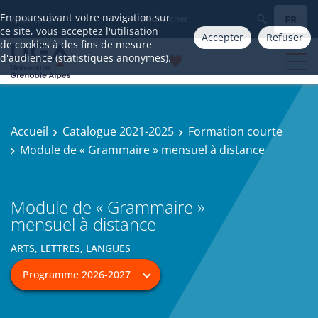
En poursuivant votre navigation sur
FR
Aller à
ce site, vous acceptez l'utilisation
Accepter
Refuser
de cookies à des fins de mesure
d'audience (statistiques anonymes).
Accueil
Catalogue 2021-2025
Formation courte
Module de « Grammaire » mensuel à distance
Module de « Grammaire »
mensuel à distance
ARTS, LETTRES, LANGUES