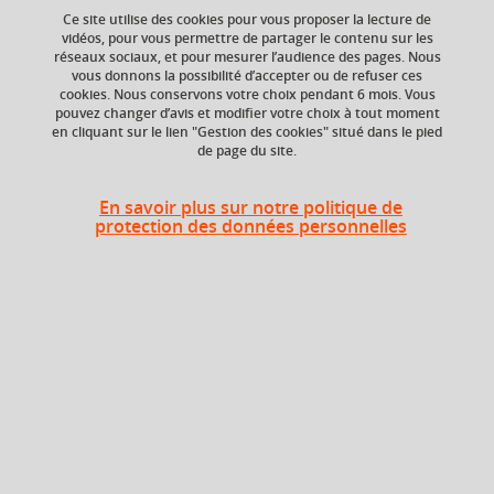
Ce site utilise des cookies pour vous proposer la lecture de
vidéos, pour vous permettre de partager le contenu sur les
réseaux sociaux, et pour mesurer l’audience des pages. Nous
ECTS
Crédits ECTS
vous donnons la possibilité d’accepter ou de refuser ces
Echange
3 crédits
cookies. Nous conservons votre choix pendant 6 mois. Vous
3.0
pouvez changer d’avis et modifier votre choix à tout moment
en cliquant sur le lien "Gestion des cookies" situé dans le pied
de page du site.
Composante
Période de l'année
Service des langues
Toute l'année
(SDL)
En savoir plus sur notre politique de
protection des données personnelles
Description
Cours de langue et communication organisés par niveaux
et sous-niveaux du Cadre Européen Commun de
Référence pour les Langues (CECRL), depuis l’initiation
jusqu’aux niveaux avancés.