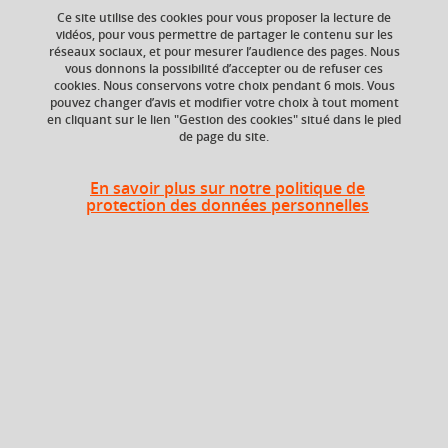
Ce site utilise des cookies pour vous proposer la lecture de
vidéos, pour vous permettre de partager le contenu sur les
réseaux sociaux, et pour mesurer l’audience des pages. Nous
ECTS
Composante
vous donnons la possibilité d’accepter ou de refuser ces
3 crédits
Service des langues
cookies. Nous conservons votre choix pendant 6 mois. Vous
(SDL)
pouvez changer d’avis et modifier votre choix à tout moment
en cliquant sur le lien "Gestion des cookies" situé dans le pied
de page du site.
Période de l'année
Toute l'année
En savoir plus sur notre politique de
protection des données personnelles
Heures d'enseignement
Portugais - TD
TD
24h
Période
Année