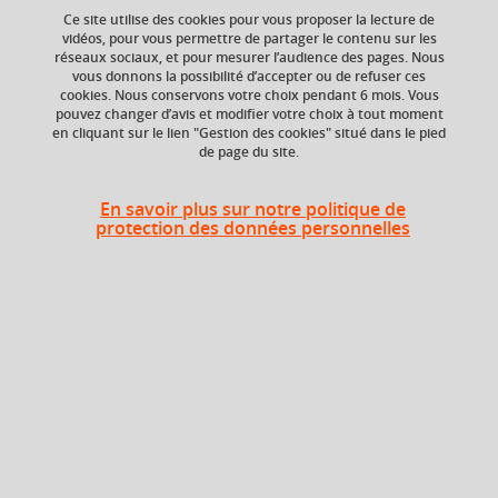
Ce site utilise des cookies pour vous proposer la lecture de
vidéos, pour vous permettre de partager le contenu sur les
réseaux sociaux, et pour mesurer l’audience des pages. Nous
ECTS
Crédits ECTS
vous donnons la possibilité d’accepter ou de refuser ces
Echange
3 crédits
cookies. Nous conservons votre choix pendant 6 mois. Vous
3.0
pouvez changer d’avis et modifier votre choix à tout moment
en cliquant sur le lien "Gestion des cookies" situé dans le pied
de page du site.
Composante
Période de l'année
Service des langues
Toute l'année
(SDL)
En savoir plus sur notre politique de
protection des données personnelles
Description
Cours de langue et communication organisés par niveaux
et sous-niveaux du Cadre Européen Commun de
Référence pour les Langues (CECRL), depuis l’initiation
jusqu’aux niveaux avancés.