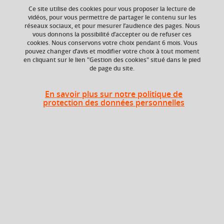
Ce site utilise des cookies pour vous proposer la lecture de
vidéos, pour vous permettre de partager le contenu sur les
réseaux sociaux, et pour mesurer l’audience des pages. Nous
ECTS
Crédits ECTS
vous donnons la possibilité d’accepter ou de refuser ces
Echange
3 crédits
cookies. Nous conservons votre choix pendant 6 mois. Vous
3.0
pouvez changer d’avis et modifier votre choix à tout moment
en cliquant sur le lien "Gestion des cookies" situé dans le pied
de page du site.
Composante
Période de l'année
Service des langues
Toute l'année
(SDL)
En savoir plus sur notre politique de
protection des données personnelles
Description
Cours de langue et communication organisés par niveaux
et sous-niveaux du Cadre Européen Commun de
Référence pour les Langues (CECRL), depuis l’initiation
jusqu’aux niveaux avancés.