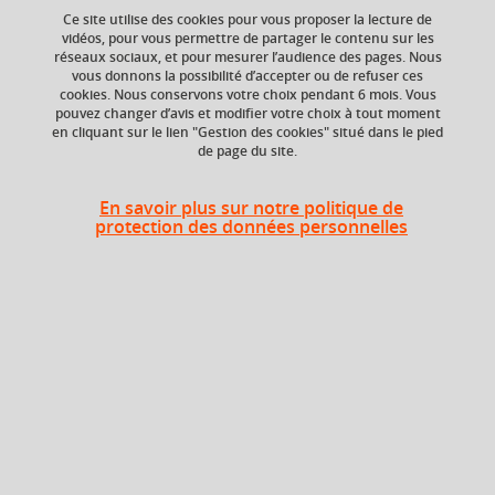
your cart
Ce site utilise des cookies pour vous proposer la lecture de
vidéos, pour vous permettre de partager le contenu sur les
réseaux sociaux, et pour mesurer l’audience des pages. Nous
Ok
ECTS
Crédits ECTS
vous donnons la possibilité d’accepter ou de refuser ces
Echange
3 crédits
cookies. Nous conservons votre choix pendant 6 mois. Vous
3.0
pouvez changer d’avis et modifier votre choix à tout moment
en cliquant sur le lien "Gestion des cookies" situé dans le pied
de page du site.
Composante
Période de l'année
Service des langues
Toute l'année
(SDL)
En savoir plus sur notre politique de
protection des données personnelles
Description
Cours de langue et communication organisés par niveaux
et sous-niveaux du Cadre Européen Commun de
Référence pour les Langues (CECRL), depuis l’initiation
jusqu’aux niveaux avancés.