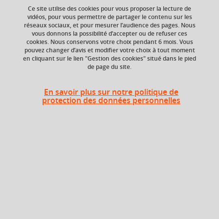
Ce site utilise des cookies pour vous proposer la lecture de
vidéos, pour vous permettre de partager le contenu sur les
réseaux sociaux, et pour mesurer l’audience des pages. Nous
ECTS
Crédits ECTS
vous donnons la possibilité d’accepter ou de refuser ces
Echange
3 crédits
cookies. Nous conservons votre choix pendant 6 mois. Vous
3.0
pouvez changer d’avis et modifier votre choix à tout moment
en cliquant sur le lien "Gestion des cookies" situé dans le pied
de page du site.
Composante
Période de l'année
Service des langues
Toute l'année
(SDL)
En savoir plus sur notre politique de
protection des données personnelles
Description
Cours de langue et communication organisés par niveaux
et sous-niveaux du Cadre Européen Commun de
Référence pour les Langues (CECRL), depuis l’initiation
jusqu’aux niveaux avancés.