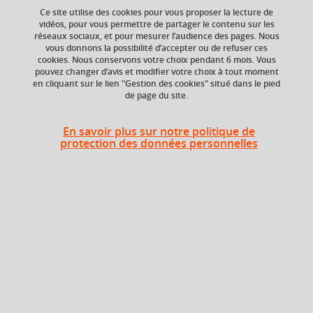
Ce site utilise des cookies pour vous proposer la lecture de
vidéos, pour vous permettre de partager le contenu sur les
réseaux sociaux, et pour mesurer l’audience des pages. Nous
ECTS
Crédits ECTS
vous donnons la possibilité d’accepter ou de refuser ces
Echange
3 crédits
cookies. Nous conservons votre choix pendant 6 mois. Vous
3.0
pouvez changer d’avis et modifier votre choix à tout moment
en cliquant sur le lien "Gestion des cookies" situé dans le pied
de page du site.
Composante
Période de l'année
Service des langues
Toute l'année
(SDL)
En savoir plus sur notre politique de
protection des données personnelles
Description
Cours de langue et communication organisés par niveaux
et sous-niveaux du Cadre Européen Commun de
Référence pour les Langues (CECRL), depuis l’initiation
jusqu’aux niveaux avancés.