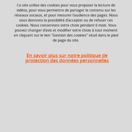
Ce site utilise des cookies pour vous proposer la lecture de
vidéos, pour vous permettre de partager le contenu sur les
réseaux sociaux, et pour mesurer l’audience des pages. Nous
ECTS
Crédits ECTS
vous donnons la possibilité d’accepter ou de refuser ces
Echange
3 crédits
cookies. Nous conservons votre choix pendant 6 mois. Vous
3.0
pouvez changer d’avis et modifier votre choix à tout moment
en cliquant sur le lien "Gestion des cookies" situé dans le pied
de page du site.
Composante
Période de l'année
Service des langues
Toute l'année
(SDL)
En savoir plus sur notre politique de
protection des données personnelles
Description
Cours de langue organisé par niveaux et sous-niveaux du
Cadre Européen Commun de Référence pour les Langues
(CECRL), depuis l’initiation jusqu’aux niveaux avancés.