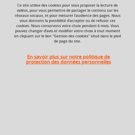
Ce site utilise des cookies pour vous proposer la lecture de
vidéos, pour vous permettre de partager le contenu sur les
réseaux sociaux, et pour mesurer l’audience des pages. Nous
ECTS
Crédits ECTS
vous donnons la possibilité d’accepter ou de refuser ces
Echange
3 crédits
cookies. Nous conservons votre choix pendant 6 mois. Vous
3.0
pouvez changer d’avis et modifier votre choix à tout moment
en cliquant sur le lien "Gestion des cookies" situé dans le pied
de page du site.
Composante
Période de l'année
Service des langues
Toute l'année
(SDL)
En savoir plus sur notre politique de
protection des données personnelles
Description
Cours de langue organisé par niveaux et sous-niveaux du
Cadre Européen Commun de Référence pour les Langues
(CECRL), depuis l’initiation jusqu’aux niveaux avancés.