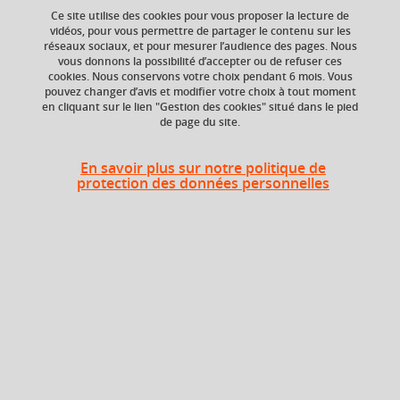
Ce site utilise des cookies pour vous proposer la lecture de
vidéos, pour vous permettre de partager le contenu sur les
réseaux sociaux, et pour mesurer l’audience des pages. Nous
ECTS
Composante
vous donnons la possibilité d’accepter ou de refuser ces
3 crédits
Service des langues
cookies. Nous conservons votre choix pendant 6 mois. Vous
(SDL)
pouvez changer d’avis et modifier votre choix à tout moment
en cliquant sur le lien "Gestion des cookies" situé dans le pied
de page du site.
Période de l'année
Toute l'année
En savoir plus sur notre politique de
protection des données personnelles
Heures d'enseignement
Anglais - TD
TD
24h
Période
Année