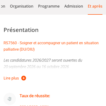
ion
Organisation
Programme
Admission
Et après
Présentation
RS7560 - Soigner et accompagner un patient en situation
palliative (DU/DIU)
Les candidatures 2026/2027 seront ouvertes du
20
septembre 2026 au 16 octobre 2026
CANDIDATER
ICI
Lire plus
Pour pouvoir s’inscrire, il faut avoir obtenu au
préalable le DU Bases en Soins Palliatifs.
Taux de réussite: