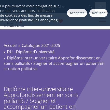
En poursuivant votre navigation sur
FR
Aller à
ce site, vous acceptez l'utilisation
Accepter
Refuser
de cookies à des fins de mesure
d'audience (statistiques anonymes).
Accueil
Catalogue 2021-2025
DU - Diplôme d'université
Diplôme inter-universitaire Approfondissement en
soins palliatifs / Soigner et accompagner un patient en
situation palliative
Diplôme inter-universitaire
Approfondissement en soins
palliatifs / Soigner et
accompagner un patient en