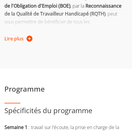
de l'Obligation d'Emploi (BOE)
, par la
Reconnaissance
de la Qualité de Travailleur Handicapé (RQTH)
, peut
vous permettre de bénéficier de tous les
accompagnements techniques et humains possibles et de
prétendre à des droits particuliers.
Lire plus
contact:
accueil-sah @ univ-grenoble-alpes.fr
Programme
Spécificités du programme
Semaine 1
: travail sur l’écoute, la prise en charge de la