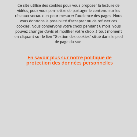
Ce site utilise des cookies pour vous proposer la lecture de
vidéos, pour vous permettre de partager le contenu sur les
réseaux sociaux, et pour mesurer l’audience des pages. Nous
Composante
Volume horaire
vous donnons la possibilité d’accepter ou de refuser ces
UFR Sciences et
25h
cookies. Nous conservons votre choix pendant 6 mois. Vous
techniques des
pouvez changer d’avis et modifier votre choix à tout moment
activités physiques et
en cliquant sur le lien "Gestion des cookies" situé dans le pied
de page du site.
sportives (STAPS)
En savoir plus sur notre politique de
protection des données personnelles
Heures d'enseignement
UE Marketing - CM
CM
25h
Enseignement
UE Marketing - EAD
7h
à distance
Contrôle des connaissances
QCM