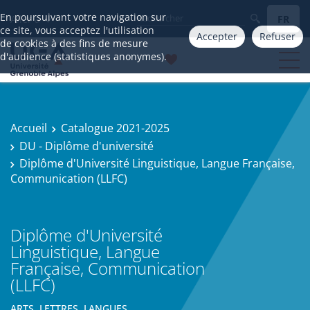
En poursuivant votre navigation sur
FR
Aller à
ce site, vous acceptez l'utilisation
Accepter
Refuser
de cookies à des fins de mesure
d'audience (statistiques anonymes).
Accueil
Catalogue 2021-2025
DU - Diplôme d'université
Diplôme d'Université Linguistique, Langue Française,
Communication (LLFC)
Diplôme d'Université
Linguistique, Langue
Française, Communication
(LLFC)
ARTS, LETTRES, LANGUES