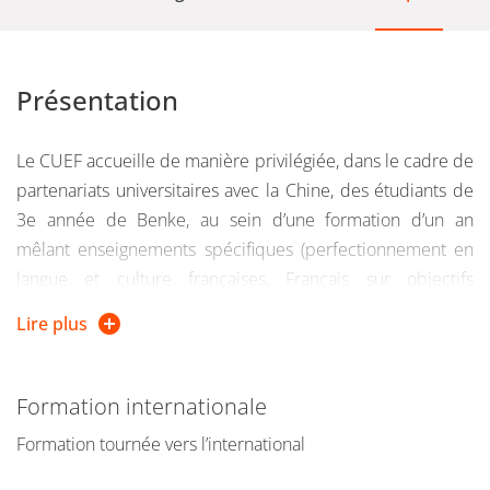
Présentation
Le CUEF accueille de manière privilégiée, dans le cadre de
partenariats universitaires avec la Chine, des étudiants de
3e année de Benke, au sein d’une formation d’un an
mêlant enseignements spécifiques (perfectionnement en
langue et culture françaises, Français sur objectifs
universitaires) et enseignements disciplinaires (Lettres,
Lire plus
Sciences du langage et Communication) empruntés au
cursus de 1re année de licence de l’UFR LLASIC (Langage,
Lettres, Arts du spectacle, Information et Communication)
Formation internationale
de l’UGA.
Formation tournée vers l’international
Les étudiants obtiennent un diplôme universitaire