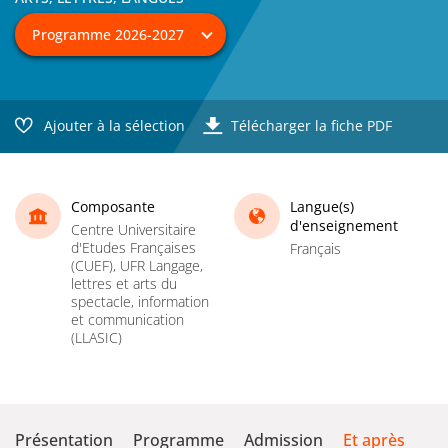
Ajouter à la sélection
Télécharger la fiche PDF
Composante
Langue(s)
d'enseignement
Centre Universitaire
d'Etudes Françaises
Français
(CUEF), UFR Langage,
lettres et arts du
spectacle, information
et communication
(LLASIC)
Présentation
Programme
Admission
Et après