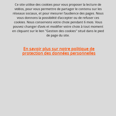
Ce site utilise des cookies pour vous proposer la lecture de
vidéos, pour vous permettre de partager le contenu sur les
réseaux sociaux, et pour mesurer l’audience des pages. Nous
Ajouter à la sélection
Télécharger la fiche PDF
vous donnons la possibilité d’accepter ou de refuser ces
cookies. Nous conservons votre choix pendant 6 mois. Vous
pouvez changer d’avis et modifier votre choix à tout moment
en cliquant sur le lien "Gestion des cookies" situé dans le pied
de page du site.
En savoir plus sur notre politique de
Composante
protection des données personnelles
UFR Sciences de
l'Homme et de la
Société (SHS)
En bref
Langue(s)
Français