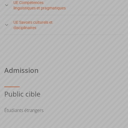
décembre et/ou de janvier à mai
UE Compétences
linguistiques et pragmatiques
UE Savoirs culturels et
disciplinaires
Admission
Public cible
Étudiants étrangers