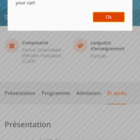
your cart
Ok
Ajouter à la sélection
Télécharger la fiche PDF
Composante
Langue(s)
d'enseignement
Centre Universitaire
d'Etudes Françaises
Français
(CUEF)
Présentation
Programme
Admission
Et après
Présentation