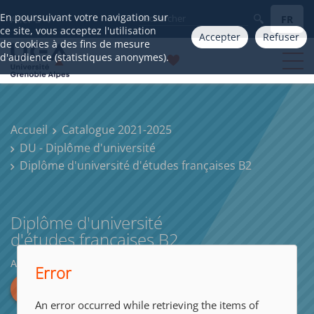
En poursuivant votre navigation sur
FR
Aller à
ce site, vous acceptez l'utilisation
Accepter
Refuser
de cookies à des fins de mesure
d'audience (statistiques anonymes).
Accueil
Catalogue 2021-2025
DU - Diplôme d'université
Diplôme d'université d'études françaises B2
Diplôme d'université
d'études françaises B2
ARTS, LETTRES, LANGUES
Error
An error occurred while retrieving the items of