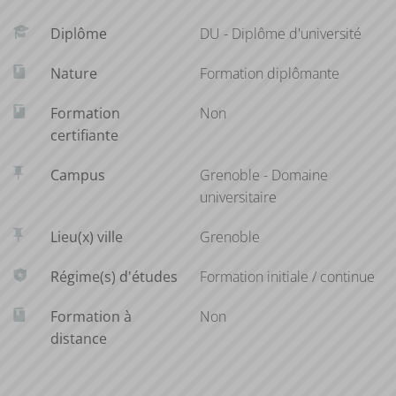
domaines de spécialité variés
Diplôme
DU - Diplôme d'université
Compétences visées : compétences de l’écrit et de
l’oral, en réception, production et interaction
Nature
Formation diplômante
Formation
Non
certifiante
Campus
Grenoble - Domaine
universitaire
Lieu(x) ville
Grenoble
Régime(s) d'études
Formation initiale / continue
Formation à
Non
distance