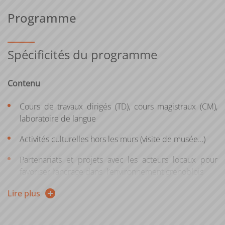
Programme
Spécificités du programme
Contenu
Cours de travaux dirigés (TD), cours magistraux (CM),
laboratoire de langue
Activités culturelles hors les murs (visite de musée…)
Partenariats et projets avec les acteurs locaux pour
favoriser l’ancrage dans l’environnement grenoblois
Modalités
Lire plus
Deux sessions par an sont proposées : de septembre à