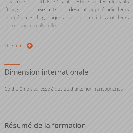
Les cours de DUEF B2 sont destinés à des étudiants
étrangers de niveau B2 et désirant approfondir leurs
compétences linguistiques tout en enrichissant leurs
connaissances culturelles.
Les étudiants inscrits au DUEF obtiennent un diplôme
Lire plus
universitaire d'études françaises en cas de réussite ainsi
que le relevé de notes à l'examen.
Une attestation indiquant les notes obtenues ainsi que le
Dimension internationale
niveau acquis du CERCL est remise à chaque étudiant en
fin de semestre.
Ce diplôme s'adresse à des étudiants non francophones
Les objectifs visés sont les suivants :
Aﬃner la maîtrise de la langue parlée et écrite
Résumé de la formation
Approfondir des connaissances spécifiques dans des