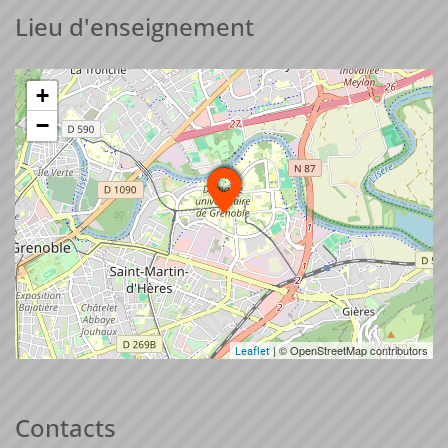
Lieu d'enseignement
+
−
| © OpenStreetMap contributors
Leaflet
Contacts