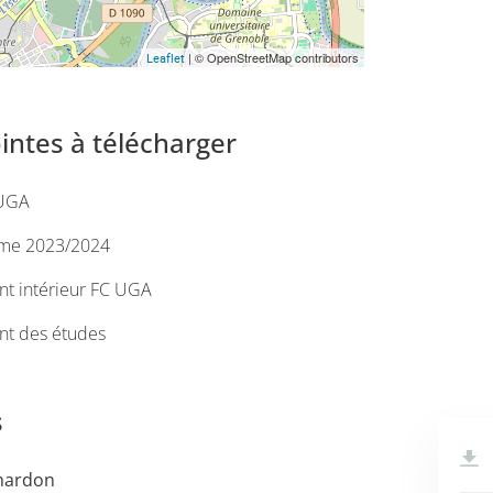
| © OpenStreetMap contributors
Leaflet
ointes à télécharger
UGA
me 2023/2024
t intérieur FC UGA
t des études
s
Chardon