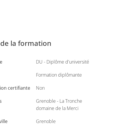
de la formation
e
DU - Diplôme d'université
 dans l’équipe pluridisciplinaire de soins.
Formation diplômante
ur objectifs :
on certifiante
Non
hérapie,
s
Grenoble - La Tronche
domaine de la Merci
ription.
ville
Grenoble