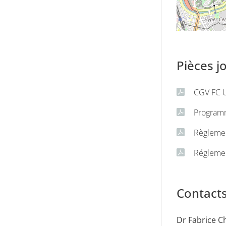
n 2026
Pièces j
CGV FC 
Program
Règlemen
Réglemen
Contact
Dr Fabrice 