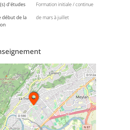
s) d'études
Formation initiale / continue
 début de la
de mars à juillet
ion
ications méthodologiques de l’art-thérapie
enseignement