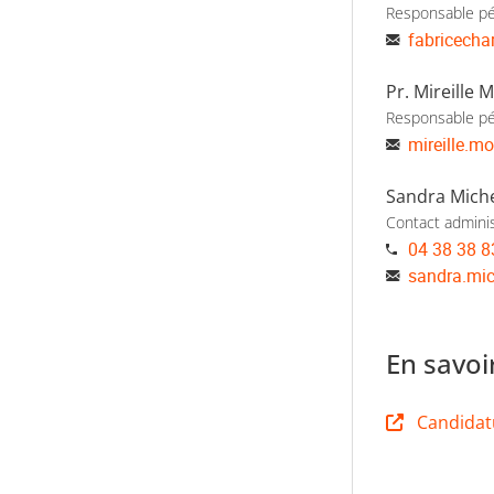
Responsable p
fabricecha
Pr. Mireille
Responsable p
mireille.m
Sandra Mich
Contact adminis
04 38 38 8
sandra.mic
En savoi
Candidat