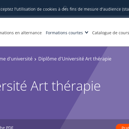
datures et inscriptions
Orientation et insertion profession
cceptez l'utilisation de cookies à des fins de mesure d'audience (st
mations en alternance
Formations courtes
Catalogue de cour
me d'université
Diplôme d'Université Art thérapie
sité Art thérapie
che PDF
Pra