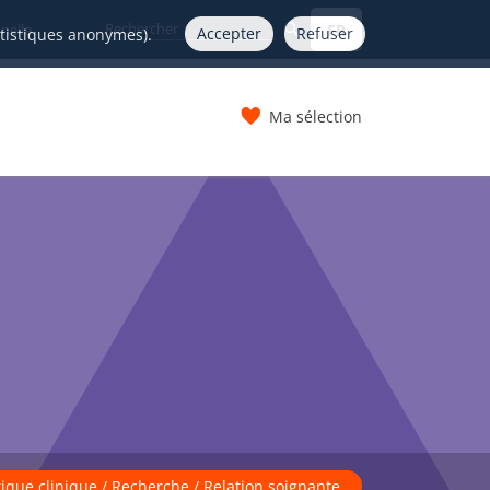
FR
nelle
Accepter
Refuser
atistiques anonymes).
Ma sélection
s
tique clinique / Recherche / Relation soignante