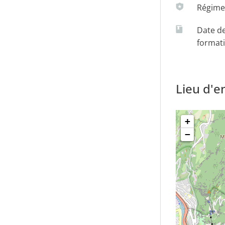
Régime(
patient/soignant
Date de
format
pendamment d’une formation axée sur les fondements et les appl
ut d’art-thérapeute.
Lieu d'
eures de stage pratique
+
−
 avril 2026
i 2026