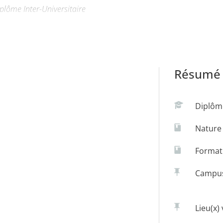
plôme Inter-Universitaire
Résumé 
artistique dans une visée humanitaire et thérapeutique.
Diplôm
et d’appliquer l’originalité et la spécificité de cette discipline
Nature
ous autorité médicale et/ou institutionnelle. L’enseignement à po
Formati
itiale (répondant à l’article L6353 du code du travail) en Art- t
Campu
rmacologique ou psychologique répondant aux conditions d’insc
Lieu(x) 
scientifique en art-thérapie moderne