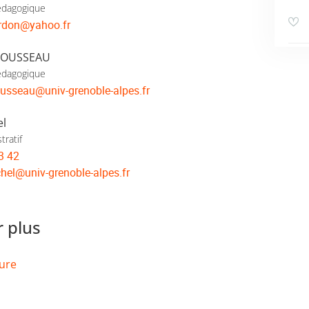
édagogique
rdon
@
yahoo.fr
 MOUSSEAU
édagogique
ousseau
@
univ-grenoble-alpes.fr
el
tratif
3 42
hel
@
univ-grenoble-alpes.fr
r plus
ure