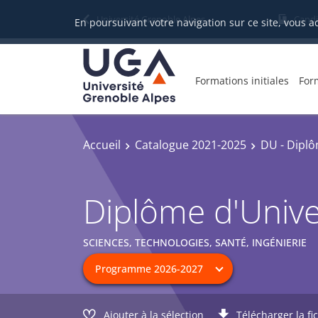
Université Grenoble Alpes
Candi
En poursuivant votre navigation sur ce site, vous a
Formations initiales
For
Accueil
Catalogue 2021-2025
DU - Diplô
Diplôme d'Univer
SCIENCES, TECHNOLOGIES, SANTÉ, INGÉNIERIE
Ajouter à la sélection
Télécharger la fi