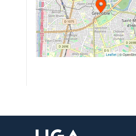
| © OpenStre
Leaflet