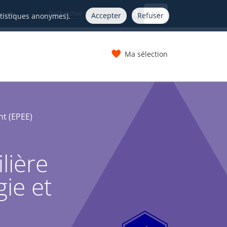
FR
nelle
Accepter
Refuser
atistiques anonymes).
Ma sélection
s
nt (EPEE)
lière
ie et