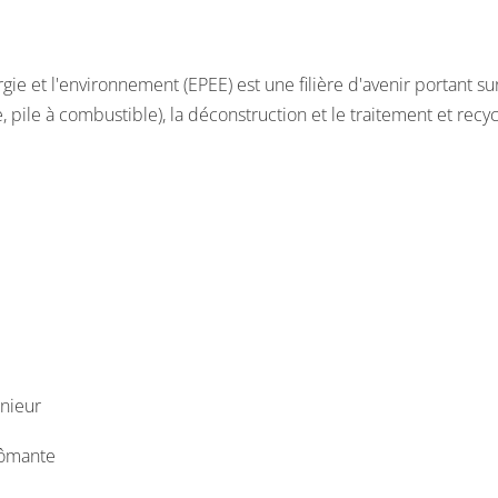
gie et l'environnement (EPEE) est une filière d'avenir portant sur
 pile à combustible), la déconstruction et le traitement et recy
e en oeuvre un procédé d'élaboration et de synthèse,
rateurs électrochimiques,
urs en production,
produit,
nieur
lômante