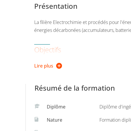
Présentation
La filière Electrochimie et procédés pour l'éner
énergies décarbonées (accumulateurs, batterie,
Objectifs
Concevoir, modéliser, dimensionner, mettr
Lire plus
Développer et optimiser de nouveaux géné
Introduire les bioprocédés et les biocapte
Résumé de la formation
Analyser et caractériser un matériau ou un 
Comprendre et prévenir la corrosion,
Diplôme
Diplôme d'ingé
Gérer les risques industriels.
Nature
Formation dip