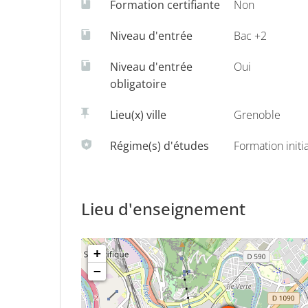
Formation certifiante
Non
Formation en collaboration ave
Niveau d'entrée
Bac +2
Dans les domaines des matériaux (de structure,
l'énergie et des transports : Air Liquide, Alcan
Niveau d'entrée
Oui
Microelectronics, Technip, Total, Valeo,Veolia.
obligatoire
Lieu(x) ville
Grenoble
>
Toutes les informations s
Régime(s) d'études
Formation initi
Lieu d'enseignement
+
−