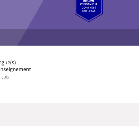
ngue(s)
enseignement
nçais