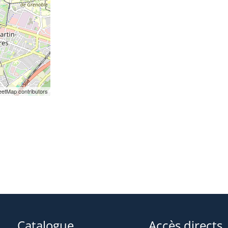
etMap contributors
Catalogue
Accès directs