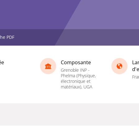
che PDF
ée
Composante
La
d'
Grenoble INP -
Phelma (Physique,
Fra
électronique et
matériaux), UGA