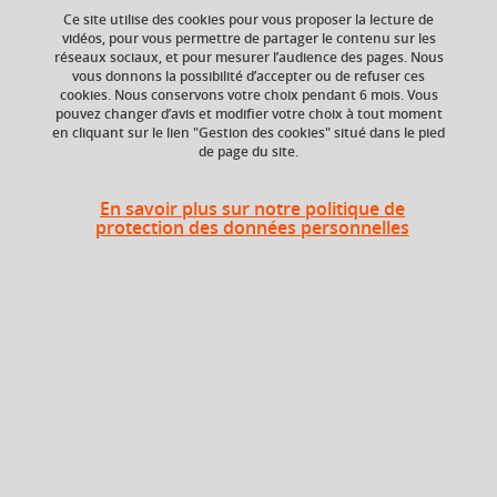
Ce site utilise des cookies pour vous proposer la lecture de
vidéos, pour vous permettre de partager le contenu sur les
réseaux sociaux, et pour mesurer l’audience des pages. Nous
Université Grenoble Alpes
vous donnons la possibilité d’accepter ou de refuser ces
621 avenue Centrale
cookies. Nous conservons votre choix pendant 6 mois. Vous
pouvez changer d’avis et modifier votre choix à tout moment
38400 Saint-Martin-d'Hères
en cliquant sur le lien "Gestion des cookies" situé dans le pied
France
de page du site.
Catalogue
En savoir plus sur notre politique de
protection des données personnelles
Formations initiales
Formations en alternance
Formations courtes
Recherche par facultés, écoles, instituts
Accès directs
Cours de langue