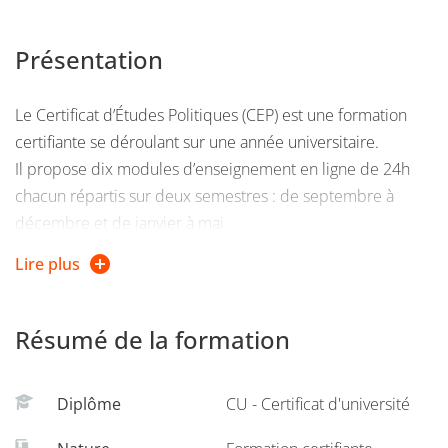
Présentation
Le Certificat d’Études Politiques (CEP) est une formation
certifiante se déroulant sur une année universitaire.
Il propose dix modules d’enseignement en ligne de 24h
chacun répartis sur deux semestres : de septembre à
décembre et de janvier à mai.
Lire plus
La formation s’appuie sur les enseignements dispensés
dans le cadre du premier cycle de Sciences Po Grenoble
et permet d’acquérir des connaissances pluridisciplinaires.
Résumé de la formation
Les étudiants sont évalués sur la base du contrôle continu
tout au long de l’année.
Diplôme
CU - Certificat d'université
Un grand oral se déroule fin avril dans les locaux de