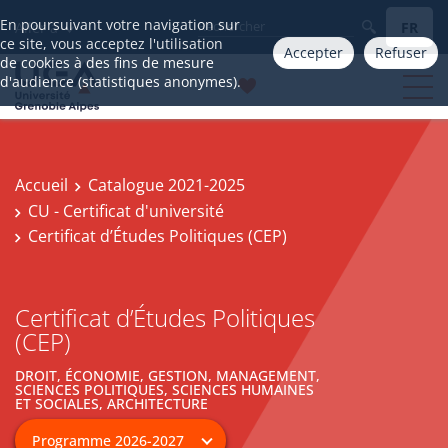
En poursuivant votre navigation sur
FR
Aller à
ce site, vous acceptez l'utilisation
Accepter
Refuser
de cookies à des fins de mesure
d'audience (statistiques anonymes).
Accueil
Catalogue 2021-2025
CU - Certificat d'université
Certificat d’Études Politiques (CEP)
Certificat d’Études Politiques
(CEP)
DROIT, ÉCONOMIE, GESTION, MANAGEMENT,
SCIENCES POLITIQUES, SCIENCES HUMAINES
ET SOCIALES, ARCHITECTURE