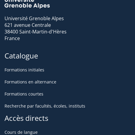
une pratique régulière de la navigation sur internet et du
traitement de texte.
Université Grenoble Alpes
621 avenue Centrale
>
Plus d'informations sur le site de
38400 Saint-Martin-d'Hères
Sciences Po Grenoble
France
Catalogue
Formations initiales
Formations en alternance
Formations courtes
Recherche par facultés, écoles, instituts
Accès directs
Cours de langue