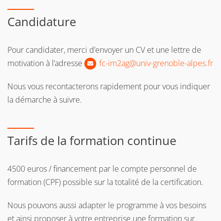
concepts et leur ancrage dans des situations concrètes.
Candidature
L’objectif pédagogique est de développer les connaissances
et les capacités à mettre en place une analyse de données
Pour candidater, merci d’envoyer un CV et une lettre de
avancée.
motivation à l’adresse
fc-im2ag
@
univ-grenoble-alpes.fr
Nous vous recontacterons rapidement pour vous indiquer
la démarche à suivre.
Tarifs de la formation continue
4500 euros / financement par le compte personnel de
formation (CPF) possible sur la totalité de la certification.
Nous pouvons aussi adapter le programme à vos besoins
et ainsi proposer à votre entreprise une formation sur