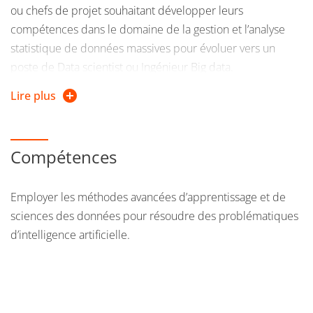
ou chefs de projet souhaitant développer leurs
compétences dans le domaine de la gestion et l’analyse
statistique de données massives pour évoluer vers un
poste de Data scientist ou Ingénieur Big data.
Lire plus
Elle a pour ambition de proposer des méthodes avancées
d’apprentissage et de sciences des données pour
résoudre des problématiques d’intelligence artificielle.
Compétences
Employer les méthodes avancées d’apprentissage et de
sciences des données pour résoudre des problématiques
d’intelligence artificielle.