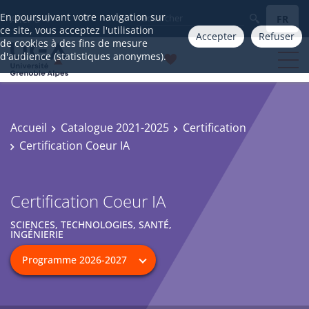
En poursuivant votre navigation sur
FR
Aller à
ce site, vous acceptez l'utilisation
Accepter
Refuser
de cookies à des fins de mesure
d'audience (statistiques anonymes).
Accueil
Catalogue 2021-2025
Certification
Certification Coeur IA
Certification Coeur IA
SCIENCES, TECHNOLOGIES, SANTÉ,
INGÉNIERIE