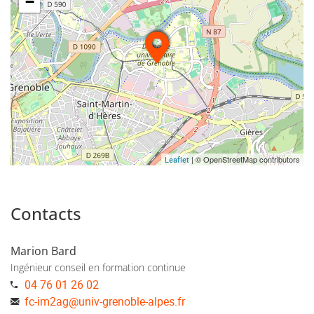
−
| © OpenStreetMap contributors
Leaflet
Contacts
Marion Bard
Ingénieur conseil en formation continue
04 76 01 26 02
fc-im2ag
@
univ-grenoble-alpes.fr