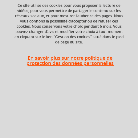
Ce site utilise des cookies pour vous proposer la lecture de
vidéos, pour vous permettre de partager le contenu sur les
Ajouter à la sélection
Télécharger la fiche PDF
réseaux sociaux, et pour mesurer l’audience des pages. Nous
vous donnons la possibilité d’accepter ou de refuser ces
cookies. Nous conservons votre choix pendant 6 mois. Vous
pouvez changer d’avis et modifier votre choix à tout moment
en cliquant sur le lien "Gestion des cookies" situé dans le pied
Niveau d'étude
ECTS
de page du site.
Bac +2
4 crédits
Composante
Volume horaire
En savoir plus sur notre politique de
protection des données personnelles
Institut universitaire
20h
de technologie de
Valence (IUT Valence)
Période de l'année
Printemps (janv. à
avril/mai)
Description