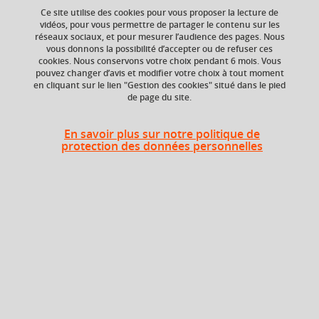
Ce site utilise des cookies pour vous proposer la lecture de
Ajouter à la sélection
Télécharger la fiche PDF
vidéos, pour vous permettre de partager le contenu sur les
réseaux sociaux, et pour mesurer l’audience des pages. Nous
vous donnons la possibilité d’accepter ou de refuser ces
cookies. Nous conservons votre choix pendant 6 mois. Vous
Niveau d'étude
ECTS
pouvez changer d’avis et modifier votre choix à tout moment
en cliquant sur le lien "Gestion des cookies" situé dans le pied
Bac +2
3 crédits
de page du site.
Composante
Volume horaire
En savoir plus sur notre politique de
Institut universitaire
15h
protection des données personnelles
de technologie de
Valence (IUT Valence)
Période de l'année
Automne (sept. à
dec./janv.)
Description