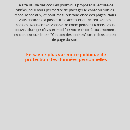
Ce site utilise des cookies pour vous proposer la lecture de
vidéos, pour vous permettre de partager le contenu sur les
réseaux sociaux, et pour mesurer l’audience des pages. Nous
vous donnons la possibilité d’accepter ou de refuser ces
Niveau d'étude
ECTS
cookies. Nous conservons votre choix pendant 6 mois. Vous
Bac +2
3 crédits
pouvez changer d’avis et modifier votre choix à tout moment
en cliquant sur le lien "Gestion des cookies" situé dans le pied
de page du site.
Composante
Volume horaire
Institut universitaire
20h
de technologie de
En savoir plus sur notre politique de
Valence (IUT Valence)
protection des données personnelles
Période de l'année
Automne (sept. à
dec./janv.)
Description
MANDATORY for international students.