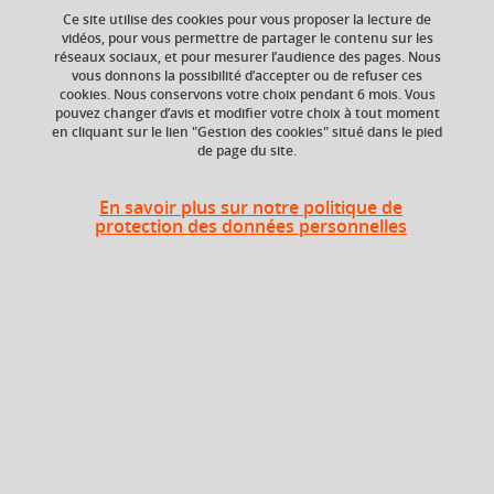
Ce site utilise des cookies pour vous proposer la lecture de
vidéos, pour vous permettre de partager le contenu sur les
réseaux sociaux, et pour mesurer l’audience des pages. Nous
vous donnons la possibilité d’accepter ou de refuser ces
Ajouter à la sélection
Télécharger la fiche PDF
cookies. Nous conservons votre choix pendant 6 mois. Vous
pouvez changer d’avis et modifier votre choix à tout moment
en cliquant sur le lien "Gestion des cookies" situé dans le pied
de page du site.
ECTS
Crédits ECTS
Echange
3 crédits
En savoir plus sur notre politique de
3.0
protection des données personnelles
Composante
UFR Sociétés, Cultures
et Langues Étrangères
(SoCLE)
Heures d'enseignement
Communication et production
écrites et orales: questions de
TD
24h