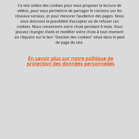
Ce site utilise des cookies pour vous proposer la lecture de
vidéos, pour vous permettre de partager le contenu sur les
réseaux sociaux, et pour mesurer l’audience des pages. Nous
ECTS
Composante
vous donnons la possibilité d’accepter ou de refuser ces
27 crédits
UFR Physique,
cookies. Nous conservons votre choix pendant 6 mois. Vous
Ingénierie, Terre,
pouvez changer d’avis et modifier votre choix à tout moment
Environnement,
en cliquant sur le lien "Gestion des cookies" situé dans le pied
de page du site.
Mécanique (PhITEM)
Période de l'année
En savoir plus sur notre politique de
Printemps (janv. à
protection des données personnelles
avril/mai)
Description
Le semestre 4 est principalement constitué d'un stage de
4 mois effectué au sein d'un laboratoire français ou
international.