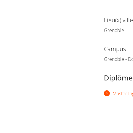
Lieu(x) ville
Grenoble
Campus
Grenoble - Do
Diplômes
Master In