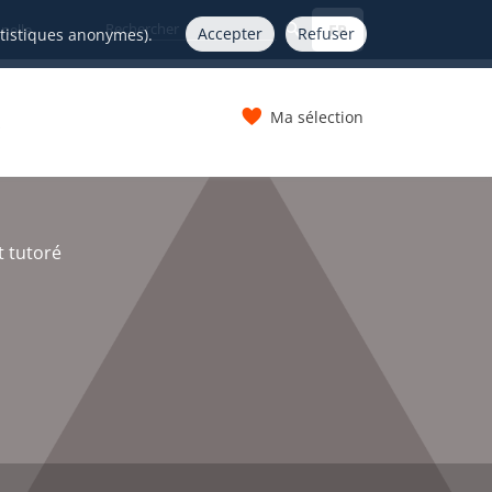
FR
nelle
Accepter
Refuser
atistiques anonymes).
Ma sélection
s
t tutoré