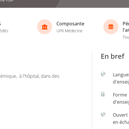
S
Composante
Pé
l'
édits
UFR Médecine
Tou
En bref
Langue
mique, à l'hôpital, dans des
d'ense
Forme
d'ense
Ouvert 
en éch