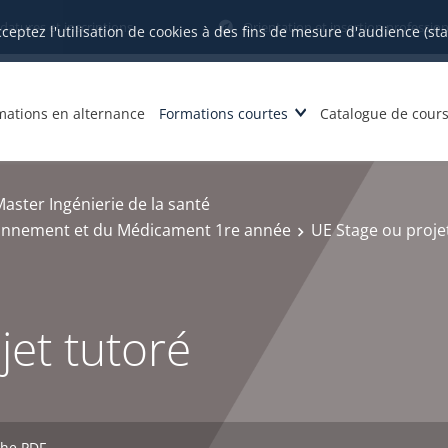
datures et inscriptions
Orientation et insertion profession
cceptez l'utilisation de cookies à des fins de mesure d'audience (st
mations en alternance
Formations courtes
Catalogue de cour
aster Ingénierie de la santé
ironnement et du Médicament 1re année
UE Stage ou proje
jet tutoré
che PDF