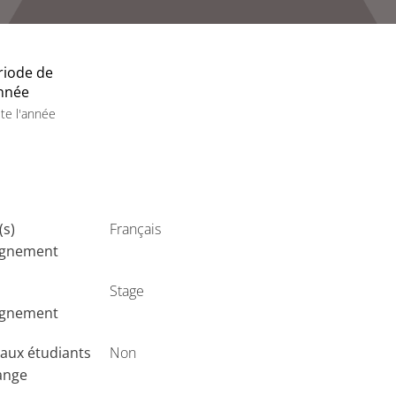
riode de
année
te l'année
(s)
Français
ignement
Stage
ignement
aux étudiants
Non
ange