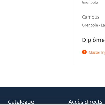
Grenoble
Campus
Grenoble - L
Diplômes
Master In
Catalogue
Accès directs