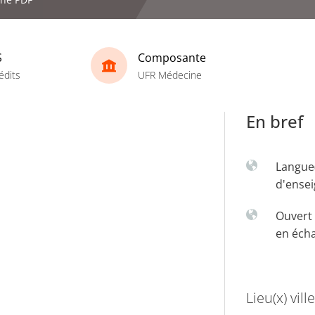
S
Composante
édits
UFR Médecine
En bref
Langue
d'ense
Ouvert 
en éch
Lieu(x) ville