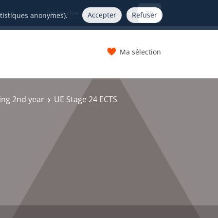
FR
nelle
Accepter
Refuser
atistiques anonymes).
Ma sélection
s
ing 2nd year
UE Stage 24 ECTS