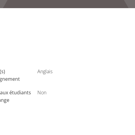
(s)
Anglais
ignement
aux étudiants
Non
ange