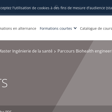
datures et inscriptions
Orientation et insertion profession
cceptez l'utilisation de cookies à des fins de mesure d'audience (st
mations en alternance
Formations courtes
Catalogue de cour
aster Ingénierie de la santé
Parcours Biohealth engineer
TS
che PDF