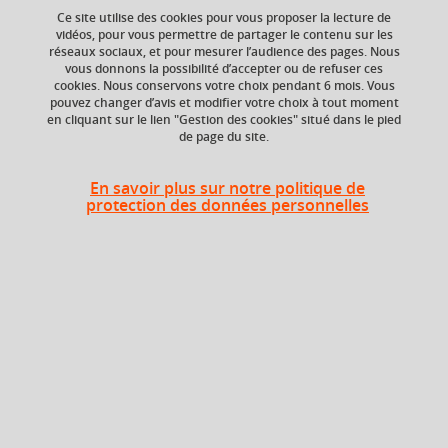
Ce site utilise des cookies pour vous proposer la lecture de
vidéos, pour vous permettre de partager le contenu sur les
réseaux sociaux, et pour mesurer l’audience des pages. Nous
vous donnons la possibilité d’accepter ou de refuser ces
Composante
Période de l'année
cookies. Nous conservons votre choix pendant 6 mois. Vous
Faculté de Droit
Automne (sept. à
pouvez changer d’avis et modifier votre choix à tout moment
dec./janv.)
en cliquant sur le lien "Gestion des cookies" situé dans le pied
de page du site.
En savoir plus sur notre politique de
protection des données personnelles
Liste des enseignements
Actualités du droit de la vie
politique
Droit de l'action sociale et
médico-sociale
Stratégie territoriale